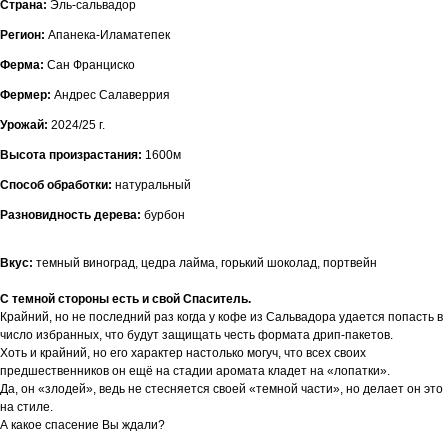
Страна:
Эль-сальвадор
Регион:
Апанека-Иламатепек
Ферма:
Сан Франциско
Фермер:
Андрес Салаверрия
Урожай:
2024/25 г.
Высота произрастания:
1600м
Способ обработки:
натуральный
Разновидность дерева:
бурбон
Вкус:
темный виноград, цедра лайма, горький шоколад, портвейн
С темной стороны есть и свой Спаситель.
Крайний, но не последний раз когда у кофе из Сальвадора удается попасть в
число избранных, что будут защищать честь формата дрип-пакетов.
Хоть и крайний, но его характер настолько могуч, что всех своих
предшественников он ещё на стадии аромата кладет на «лопатки».
Да, он «злодей», ведь не стесняется своей «темной части», но делает он это
на стиле.
А какое спасение Вы ждали?