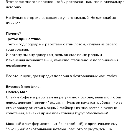
Этот кофе многое перенес, чтобы рассказать нам свою, уникальную
историю.
Но будьте осторожны, характер у него сильный. Не для слабых
язычков.
Почему?
Третье пришествие.
Третий год подряд мы работаем с этим лотом, каждый из своего
года урожая.
И потому мы ему доверяем, ведь он стал почти родным.
Изменения незначительны, качество стабильно, а воспоминания
незабываемы.
Все это, в купе, дает кредит доверия в безграничных масштабах.
Вкусовой профиль.
Почему Ма?
С таким кофе мы работаем на регулярной основе, ведь его любят
неискушенные "тонкими" вкусами. Пусть он кажется грубоват, но за
его характером стоит мощный фейверк из множества вкусовых
сочетаний, а значит яркие впечатления будут обеспечены!
Мощный опыт
фермента (чит. "анаэробный), с
привычными
ему
"бьющими"
алкогольными нотами
красного вермута, темным