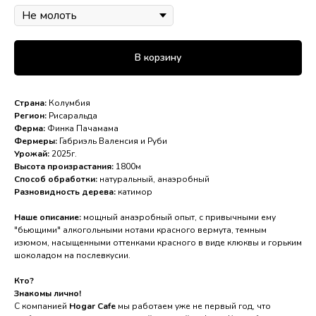
В корзину
Страна:
Колумбия
Регион:
Рисаральда
Ферма:
Финка Пачамама
Фермеры:
Габриэль Валенсия и Руби
Урожай:
2025г.
Высота произрастания:
1800м
Способ обработки:
натуральный, анаэробный
Разновидность дерева:
катимор
Наше описание:
мощный анаэробный опыт, с привычными ему
"бьющими" алкогольными нотами красного вермута, темным
изюмом, насыщенными оттенками красного в виде клюквы и горьким
шоколадом на послевкусии.
Кто?
Знакомы лично!
С компанией
Hogar Cafe
мы работаем уже не первый год, что