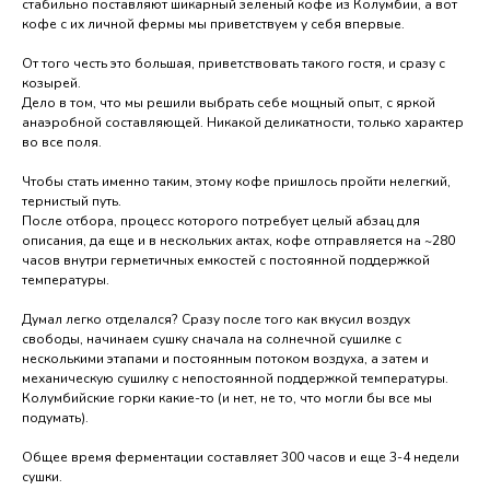
стабильно поставляют шикарный зеленый кофе из Колумбии, а вот
кофе с их личной фермы мы приветствуем у себя впервые.
От того честь это большая, приветствовать такого гостя, и сразу с
козырей.
Дело в том, что мы решили выбрать себе мощный опыт, с яркой
анаэробной составляющей. Никакой деликатности, только характер
во все поля.
Чтобы стать именно таким, этому кофе пришлось пройти нелегкий,
тернистый путь.
После отбора, процесс которого потребует целый абзац для
описания, да еще и в нескольких актах, кофе отправляется на ~280
часов внутри герметичных емкостей с постоянной поддержкой
температуры.
Думал легко отделался? Сразу после того как вкусил воздух
свободы, начинаем сушку сначала на солнечной сушилке с
несколькими этапами и постоянным потоком воздуха, а затем и
механическую сушилку с непостоянной поддержкой температуры.
Колумбийские горки какие-то (и нет, не то, что могли бы все мы
подумать).
Общее время ферментации составляет 300 часов и еще 3-4 недели
сушки.