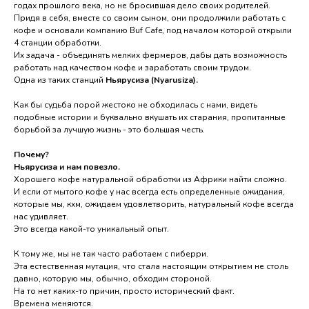
годах прошлого века, но не бросившая дело своих родителей.
Придя в себя, вместе со своим сыном, они продолжили работать с
кофе и основали компанию Buf Cafe, под началом которой открыли
4 станции обработки.
Их задача - объединять мелких фермеров, дабы дать возможность
работать над качеством кофе и заработать своим трудом.
Одна из таких станций
Ньярусиза (Nyarusiza).
Как бы судьба порой жестоко не обходилась с нами, видеть
подобные истории и буквально вкушать их старания, пропитанные
борьбой за лучшую жизнь - это большая честь.
Почему?
Ньярусиза и нам повезло.
Хорошего кофе натуральной обработки из Африки найти сложно.
И если от мытого кофе у нас всегда есть определенные ожидания,
которые мы, кхм, ожидаем удовлетворить, натуральный кофе всегда
нас удивляет.
Это всегда какой-то уникальный опыт.
К тому же, мы не так часто работаем с пиберри.
Эта естественная мутация, что стала настоящим открытием не столь
давно, которую мы, обычно, обходим стороной.
На то нет каких-то причин, просто исторический факт.
Времена меняются.