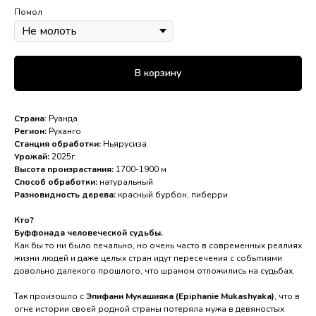
Помол
В корзину
Страна
: Руанда
Регион:
Руханго
Станция обработки:
Ньярусиза
Урожай:
2025г.
Высота произрастания:
1700-1900 м
Способ обработки:
натуральный
Разновидность дерева:
красный бурбон, пиберри
Кто?
Буффонада человеческой судьбы.
Как бы то ни было печально, но очень часто в современных реалиях
жизни людей и даже целых стран идут пересечения с событиями
довольно далекого прошлого, что шрамом отложились на судьбах.
Так произошло с
Эпифани Мукашияка (Epiphanie Mukashyaka)
, что в
огне истории своей родной страны потеряла мужа в девяностых