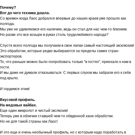
Почему?
Вот до чего техника дошла.
Со времен когда Лаос добрался впервые до наших краев уже прошло как
полгода.
Мы уже не удивляемся его наличию, ведь он стал для нас чем-то близким.
Но разве это все козыри в руках столь трудолюбивого народа?
Спустя всего полгода мы получаем в свои лапки самый настоящий эксклюзив!
Это обработки, которые редко выбираются за пределы самих стран-
экспортеров.
То, что раньше можно было попробовать только "в гостях", приехало к нам в
гости.
И мы даже не думали отказываться. С первых слухов мы забрали его к себе
под крыло.
И гордимся этим!
Вкусовой профиль.
На медовых вайбах.
Еще один микролот и чистый экслюзив!
Теперь уже в обличии ставшей чем-то обвденной хани обработки.
Но не для такой страны как Лаос!
И это еще и очень необычный профиль, но с которым надо поработать в