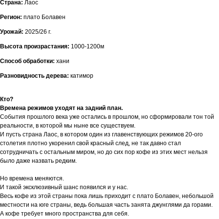
Страна:
Лаос
Регион:
плато Болавен
Урожай:
2025/26 г.
Высота произрастания:
1000-1200м
Способ обработки:
хани
Разновидность дерева:
катимор
Кто?
Времена режимов уходят на задний план.
События прошлого века уже остались в прошлом, но сформировали тон той
реальности, в которой мы ныне все существуем.
И пусть страна Лаос, в котором один из главенствующих режимов 20-ого
столетия плотно укоренил свой красный след, не так давно стал
сотрудничать с остальным миром, но до сих пор кофе из этих мест нельзя
было даже назвать редким.
Но времена меняются.
И такой эксклюзивный шанс появился и у нас.
Весь кофе из этой страны пока лишь приходит с плато Болавен, небольшой
местности на юге страны, ведь большая часть занята джунглями да горами.
А кофе требует много пространства для себя.