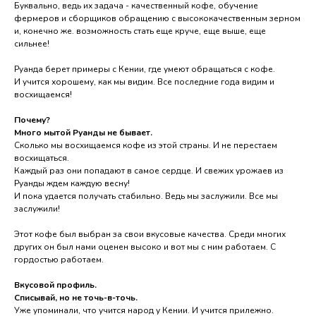
Буквально, ведь их задача - качественный кофе, обучение
фермеров и сборщиков обращению с высококачественным зерном
и, конечно же. возможность стать еще круче, еще выше, еще
сильнее!
Руанда берет примеры с Кении, где умеют обращаться с кофе.
И учится хорошему, как мы видим. Все последние года видим и
восхищаемся!
Почему?
Много мытой Руанды не бывает.
Сколько мы восхищаемся кофе из этой страны. И не перестаем
восхищаться.
Каждый раз они попадают в самое сердце. И свежих урожаев из
Руанды ждем каждую весну!
И пока удается получать стабильно. Ведь мы заслужили. Все мы
заслужили!
Этот кофе был выбран за свои вкусовые качества. Среди многих
других он был нами оценен высоко и вот мы с ним работаем. С
гордостью работаем.
Вкусовой профиль.
Списывай, но не точь-в-точь.
Уже упоминали, что учится народ у Кении. И учится прилежно.