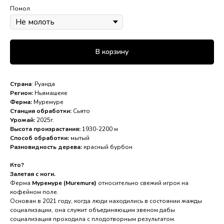
Помол
В корзину
Страна
: Руанда
Регион:
Ньямашеке
Ферма:
Муремуре
Станция обработки:
Сьято
Урожай:
2025г.
Высота произрастания:
1930-2200 м
Способ обработки:
мытый
Разновидность дерева:
красный бурбон
Кто?
Залетая с ноги.
Ферма
Муремуре (Muremure)
относительно свежий игрок на
кофейном поле.
Основан в 2021 году, когда люди находились в состоянии жажды
социализации, она служит объединяющим звеном дабы
социализация проходила с плодотворным результатом.