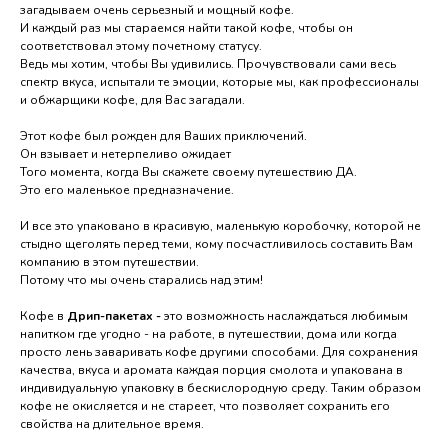
загадываем очень серьезный и мощный кофе.
И каждый раз мы стараемся найти такой кофе, чтобы он
соответствовал этому почетному статусу.
Ведь мы хотим, чтобы Вы удивились. Прочувствовали сами весь
спектр вкуса, испытали те эмоции, которые мы, как профессионалы
и обжарщики кофе, для Вас загадали.
Этот кофе был рожден для Ваших приключений.
Он взывает и нетерпеливо ожидает
Того момента, когда Вы скажете своему путешествию ДА.
Это его маленькое предназначение.
И все это упаковано в красивую, маленькую коробочку, которой не
стыдно щеголять перед теми, кому посчастливилось составить Вам
компанию в этом путешествии.
Потому что мы очень старались над этим!
Кофе в
Дрип-пакетах -
это возможность наслаждаться любимым
напитком где угодно - на работе, в путешествии, дома или когда
просто лень заваривать кофе другими способами. Для сохранения
качества, вкуса и аромата каждая порция смолота и упакована в
индивидуальную упаковку в бескислородную среду. Таким образом
кофе не окисляется и не стареет, что позволяет сохранить его
свойства на длительное время.