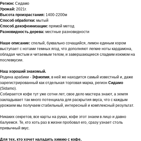
Регион:
Сидамо
Урожай:
2021г.
Высота произрастания:
1400-2200м
Способ обработки:
мытый
Способ декофеинизации:
прямой метод
Разновидность дерева:
местные разновидности
Наше описание:
спелый, буквально сочащийся, лимон единым хором
выступает с нотами темных ягод, что дополняют легкие ноты кардамона,
обладая чистым и читаемым телом, и завершающиеся сладким изюмом на
послевкусии.
Наш хороший знакомый.
Родина арабики -
Эфиопия
, в ней же находится самый известный и, даже
зарегистрированный как отдельная торговая марка, регион
Сидамо
(Sidamo).
Собирается кофе тут уже сотни лет, свое дело мастера знают, а земля
закладывает так много потенциала для раскрытия вкуса, что с каждым
урожаем мы получаем стабильный, интересный и комплексный результат.
Никаких секретов, все карты на руках, кофе этот знаем в лицо и давно
балуемся. Те, кто хоть раз в жизни пробовал его, сразу узнает столь
привычный вкус.
Для тех, кто хочет наладить химию с кофе.