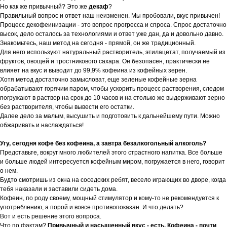
Но как же привычный? Это же
декаф
?
Правильный вопрос и ответ наш неизменен. Мы пробовали, вкус привычен!
Процесс декофеинизации - это вопрос прогресса и спроса. Спрос достаточно
высок, дело осталось за технологиями и ответ уже дан, да и довольно давно.
Знакомьтесь, наш метод на сегодня - прямой, он же традиционный.
Для него используют натуральный растворитель, этилацетат, получаемый из
фруктов, овощей и тростникового сахара. Он безопасен, практически не
влияет на вкус и выводит до 99,9% кофеина из кофейных зерен.
Хотя метод достаточно замысловат, еще зеленые кофейные зерна
обрабатывают горячим паром, чтобы ускорить процесс растворения, следом
погружают в раствор на срок до 10 часов и на столько же выдерживают зерно
без растворителя, чтобы вывести его остатки.
Далее дело за малым, высушить и подготовить к дальнейшему пути. Можно
обжаривать и наслаждаться!
Угу, сегодня кофе без кофеина, а завтра безалкогольный алкоголь?
Представьте, вокруг много любителей этого страстного напитка. Все больше
и больше людей интересуется кофейным миром, погружается в него, говорит
о нем.
Будто смотришь из окна на соседских ребят, весело играющих во дворе, когда
тебя наказали и заставили сидеть дома.
Кофеин, по роду своему, мощный стимулятор и кому-то не рекомендуется к
употреблению, а порой и вовсе противопоказан. И что делать?
Вот и есть решение этого вопроса.
Что по фактам?
Привычный и насыщенный вкус - есть. Кофеина - почти