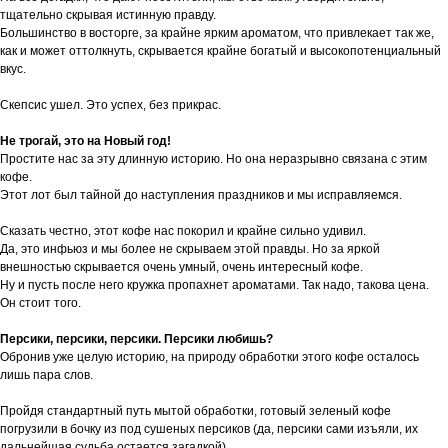
тщательно скрывая истинную правду.
Большинство в восторге, за крайне ярким ароматом, что привлекает так же,
как и может оттолкнуть, скрывается крайне богатый и высокопотенциальный
вкус.
Скепсис ушел. Это успех, без прикрас.
Не трогай, это на Новый год!
Простите нас за эту длинную историю. Но она неразрывно связана с этим
кофе.
Этот лот был тайной до наступления праздников и мы исправляемся.
Сказать честно, этот кофе нас покорил и крайне сильно удивил.
Да, это инфьюз и мы более не скрываем этой правды. Но за яркой
внешностью скрывается очень умный, очень интересный кофе.
Ну и пусть после него кружка пропахнет ароматами. Так надо, такова цена.
Он стоит того.
Персики, персики, персики. Персики любишь?
Обронив уже целую историю, на природу обработки этого кофе осталось
лишь пара слов.
Пройдя стандартный путь мытой обработки, готовый зеленый кофе
погрузили в бочку из под сушеных персиков (да, персики сами изъяли, их
дальнейшая судьба остается загадкой).