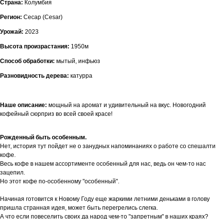
Страна:
Колумбия
Регион:
Cесар (Cesar)
Урожай:
2023
Высота произрастания:
1950м
Способ обработки:
мытый, инфьюз
Разновидность дерева:
катурра
Наше описание:
мощный на аромат и удивительный на вкус. Новогодний
кофейный сюрприз во всей своей красе!
Рожденный быть особенным.
Нет, история тут пойдет не о занудных напоминаниях о работе со спешалти
кофе.
Весь кофе в нашем ассортименте особенный для нас, ведь он чем-то нас
зацепил.
Но этот кофе по-особенному "особенный".
Начиная готовится к Новому Году еще жаркими летними деньками в голову
пришла странная идея, может быть перегрелись слегка.
А что если повеселить своих да народ чем-то "запретным" в наших краях?