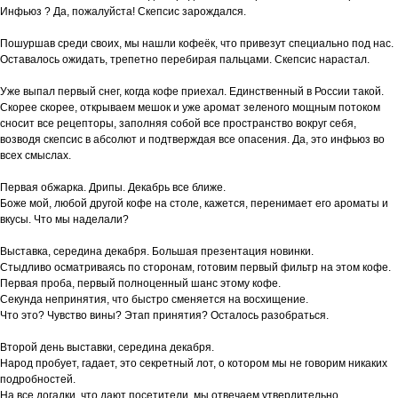
Инфьюз ? Да, пожалуйста! Скепсис зарождался.
Пошуршав среди своих, мы нашли кофеёк, что привезут специально под нас.
Оставалось ожидать, трепетно перебирая пальцами. Скепсис нарастал.
Уже выпал первый снег, когда кофе приехал. Единственный в России такой.
Скорее скорее, открываем мешок и уже аромат зеленого мощным потоком
сносит все рецепторы, заполняя собой все пространство вокруг себя,
возводя скепсис в абсолют и подтверждая все опасения. Да, это инфьюз во
всех смыслах.
Первая обжарка. Дрипы. Декабрь все ближе.
Боже мой, любой другой кофе на столе, кажется, перенимает его ароматы и
вкусы. Что мы наделали?
Выставка, середина декабря. Большая презентация новинки.
Стыдливо осматриваясь по сторонам, готовим первый фильтр на этом кофе.
Первая проба, первый полноценный шанс этому кофе.
Секунда непринятия, что быстро сменяется на восхищение.
Что это? Чувство вины? Этап принятия? Осталось разобраться.
Второй день выставки, середина декабря.
Народ пробует, гадает, это секретный лот, о котором мы не говорим никаких
подробностей.
На все догадки, что дают посетители, мы отвечаем утвердительно,