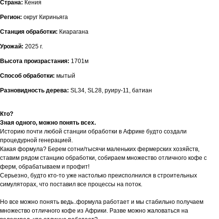
Страна:
Кения
Регион:
округ Кириньяга
Станция обработки:
Киарагана
Урожай:
2025 г.
Высота произрастания:
1701м
Способ обработки:
мытый
Разновидность дерева:
SL34, SL28, руиру-11, батиан
Кто?
Зная одного, можно понять всех.
Историю почти любой станции обработки в Африке будто создали
процедурной генерацией.
Какая формула? Берем сотни/тысячи маленьких фермерских хозяйств,
ставим рядом станцию обработки, собираем множество отличного кофе с
ферм, обрабатываем и профит!
Серьезно, будто кто-то уже настолько преисполнился в строительных
симуляторах, что поставил все процессы на поток.
Но все можно понять ведь..формула работает и мы стабильно получаем
множество отличного кофе из Африки. Разве можно жаловаться на