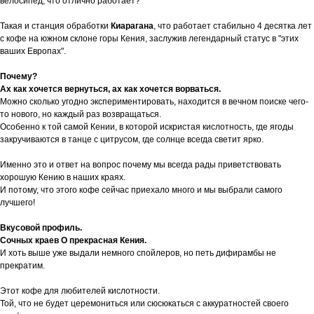
велосипед, что отлично работает?
Такая и станция обработки
Киарагана
, что работает стабильно 4 десятка лет
с кофе на южном склоне горы Кения, заслужив легендарный статус в "этих
ваших Европах".
Почему?
Ах как хочется вернуться, ах как хочется ворваться.
Можно сколько угодно экспериментировать, находится в вечном поиске чего-
то нового, но каждый раз возвращаться.
Особенно к той самой Кении, в которой искристая кислотность, где ягоды
закручиваются в танце с цитрусом, где солнце всегда светит ярко.
Именно это и ответ на вопрос почему мы всегда рады приветствовать
хорошую Кению в наших краях.
И потому, что этого кофе сейчас приехало много и мы выбрали самого
лучшего!
Вкусовой профиль.
Сочных краев О прекрасная Кения.
И хоть выше уже выдали немного спойлеров, но петь дифирамбы не
прекратим.
Этот кофе для любителей кислотности.
Той, что не будет церемониться или сюсюкаться с аккуратностей своего