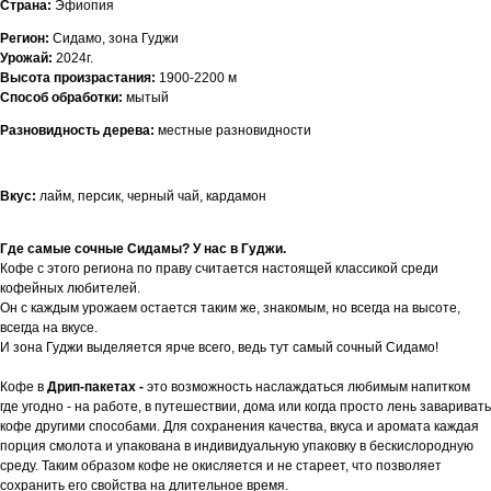
Страна:
Эфиопия
Регион:
Сидамо, зона Гуджи
Урожай:
2024г.
Высота произрастания:
1900-2200 м
Способ обработки:
мытый
Разновидность дерева:
местные разновидности
Вкус:
лайм, персик, черный чай, кардамон
Где самые сочные Сидамы? У нас в Гуджи.
Кофе с этого региона по праву считается настоящей классикой среди
кофейных любителей.
Он с каждым урожаем остается таким же, знакомым, но всегда на высоте,
всегда на вкусе.
И зона Гуджи выделяется ярче всего, ведь тут самый сочный Сидамо!
Кофе в
Дрип-пакетах -
это возможность наслаждаться любимым напитком
где угодно - на работе, в путешествии, дома или когда просто лень заваривать
кофе другими способами. Для сохранения качества, вкуса и аромата каждая
порция смолота и упакована в индивидуальную упаковку в бескислородную
среду. Таким образом кофе не окисляется и не стареет, что позволяет
сохранить его свойства на длительное время.