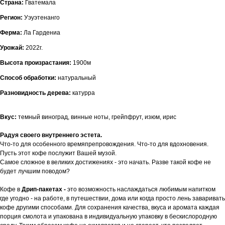
Страна:
Гватемала
Регион:
Уэуэтенанго
Ферма:
Ла Гардениа
Урожай:
2022г.
Высота произрастания:
1900м
Способ обработки:
натуральный
Разновидность дерева:
катурра
Вкус:
темный виноград, винные ноты, грейпфрут, изюм, ирис
Радуя своего внутреннего эстета.
Что-то для особенного времяпрепровождения. Что-то для вдохновения.
Пусть этот кофе послужит Вашей музой.
Самое сложное в великих достижениях - это начать. Разве такой кофе не
будет лучшим поводом?
Кофе в
Дрип-пакетах -
это возможность наслаждаться любимым напитком
где угодно - на работе, в путешествии, дома или когда просто лень заваривать
кофе другими способами. Для сохранения качества, вкуса и аромата каждая
порция смолота и упакована в индивидуальную упаковку в бескислородную