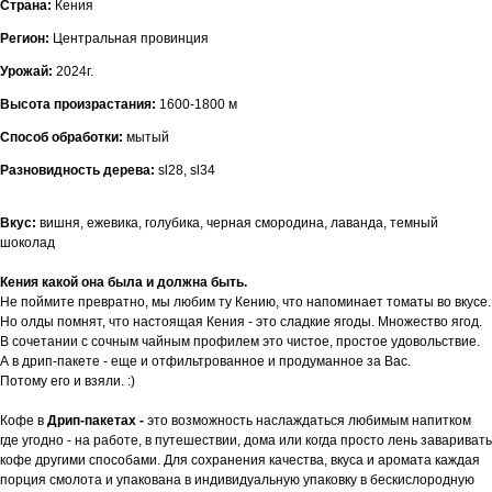
Страна:
Кения
Регион:
Центральная провинция
Урожай:
2024г.
Высота произрастания:
1600-1800 м
Способ обработки:
мытый
Разновидность дерева:
sl28, sl34
Вкус:
вишня, ежевика, голубика, черная смородина, лаванда, темный
шоколад
Кения какой она была и должна быть.
Не поймите превратно, мы любим ту Кению, что напоминает томаты во вкусе.
Но олды помнят, что настоящая Кения - это сладкие ягоды. Множество ягод.
В сочетании с сочным чайным профилем это чистое, простое удовольствие.
А в дрип-пакете - еще и отфильтрованное и продуманное за Вас.
Потому его и взяли. :)
Кофе в
Дрип-пакетах -
это возможность наслаждаться любимым напитком
где угодно - на работе, в путешествии, дома или когда просто лень заваривать
кофе другими способами. Для сохранения качества, вкуса и аромата каждая
порция смолота и упакована в индивидуальную упаковку в бескислородную