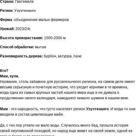
Страна:
Гватемала
Регион
: Уэуэтенанго
Ферма
: объединение малых фермеров
Урожай:
2023/24г.
Высота произрастания:
1500-2000 м
Способ обработки:
мытая
Разновидность дерева:
бурбон, катурра, паче
Кто?
Мам, купи.
Название, столь забавное для русскоязычного региона, на самом деле имеет
весьма серьезную и почетную историю, что уходит корнями в те времена,
когда одна из самых крупных частей нашего мира еще и не думала о
продолжении своего календаря, наведшего немало шумихи в нашем веке.
Мам
- это народность, что густо населяет регион
Уэуэтенанго
. И когда-то они
входили в состав цивилизации майя.
Да, с тех пор утекло не мало воды. Случилось много бед, прошла история
своей неугомонной походкой, но народ еще живет на своей земле, одной из