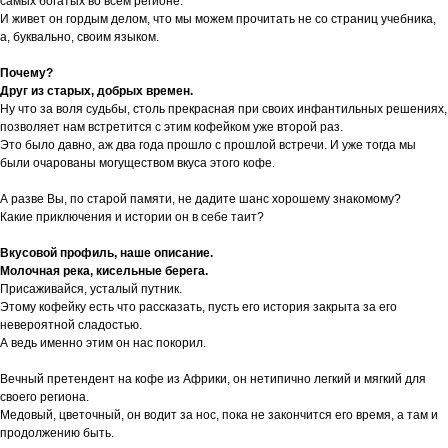
самых богатых во всем регионе.
И живет он гордым делом, что мы можем прочитать не со страниц учебника,
а, буквально, своим языком.
Почему?
Друг из старых, добрых времен.
Ну что за воля судьбы, столь прекрасная при своих инфантильных решениях,
позволяет нам встретится с этим кофейком уже второй раз.
Это было давно, аж два года прошло с прошлой встречи. И уже тогда мы
были очарованы могуществом вкуса этого кофе.
А разве Вы, по старой памяти, не дадите шанс хорошему знакомому?
Какие приключения и истории он в себе таит?
Вкусовой профиль, наше описание.
Молочная река, кисельные берега.
Присаживайся, усталый путник.
Этому кофейку есть что рассказать, пусть его история закрыта за его
невероятной сладостью.
А ведь именно этим он нас покорил.
Вечный претендент на кофе из Африки, он нетипично легкий и мягкий для
своего региона.
Медовый, цветочный, он водит за нос, пока не закончится его время, а там и
продолжению быть.