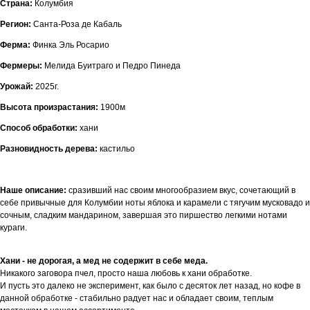
Страна:
Колумбия
Регион:
Санта-Роза де Кабаль
Ферма:
Финка Эль Росарио
Фермеры:
Мелида Буитраго и Педро Пинеда
Урожай:
2025г.
Высота произрастания:
1900м
Способ обработки:
хани
Разновидность дерева:
кастильо
Наше описание:
сразивший нас своим многообразием вкус, сочетающий в
себе привычные для Колумбии ноты яблока и карамели с тягучим мусковадо и
сочным, сладким мандарином, завершая это пиршество легкими нотами
кураги.
Хани - не дорогая, а мед не содержит в себе меда.
Никакого заговора пчел, просто наша любовь к хани обработке.
И пусть это далеко не эксперимент, как было с десяток лет назад, но кофе в
данной обработке - стабильно радует нас и обладает своим, теплым