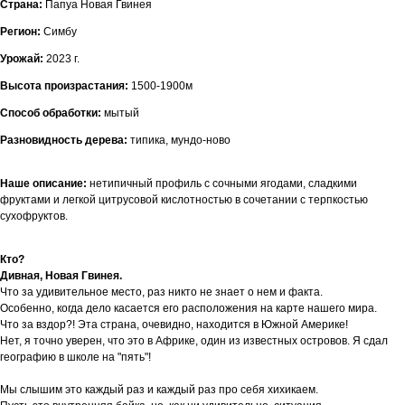
Страна:
Папуа Новая Гвинея
Регион:
Симбу
Урожай:
2023 г.
Высота произрастания:
1500-1900м
Способ обработки:
мытый
Разновидность дерева:
типика, мундо-ново
Наше описание:
нетипичный профиль с сочными ягодами, сладкими
фруктами и легкой цитрусовой кислотностью в сочетании с терпкостью
сухофруктов.
Кто?
Дивная, Новая Гвинея.
Что за удивительное место, раз никто не знает о нем и факта.
Особенно, когда дело касается его расположения на карте нашего мира.
Что за вздор?! Эта страна, очевидно, находится в Южной Америке!
Нет, я точно уверен, что это в Африке, один из известных островов. Я сдал
географию в школе на "пять"!
Мы слышим это каждый раз и каждый раз про себя хихикаем.