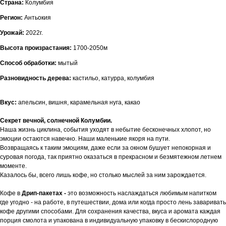
Страна:
Колумбия
Регион:
Антьокия
Урожай:
2022г.
Высота произрастания:
1700-2050м
Способ обработки:
мытый
Разновидность дерева:
кастильо, катурра, колумбия
Вкус:
апельсин, вишня, карамельная нуга, какао
Секрет вечной, солнечной Колумбии.
Наша жизнь циклина, события уходят в небытие бесконечных хлопот, но
эмоции остаются навечно. Наши маленькие якоря на пути.
Возвращаясь к таким эмоциям, даже если за окном бушует непокорная и
суровая погода, так приятно оказаться в прекрасном и безмятежном летнем
моменте.
Казалось бы, всего лишь кофе, но столько мыслей за ним зарождается.
Кофе в
Дрип-пакетах -
это возможность наслаждаться любимым напитком
где угодно - на работе, в путешествии, дома или когда просто лень заваривать
кофе другими способами. Для сохранения качества, вкуса и аромата каждая
порция смолота и упакована в индивидуальную упаковку в бескислородную