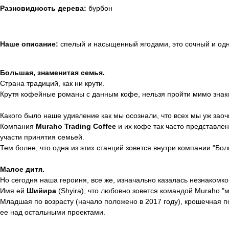
Разновидность дерева:
бурбон
Наше описание:
спелый и насыщенный ягодами, это сочный и одн
Большая, знаменитая семья.
Страна традиций, как ни крути.
Крутя кофейные романы с данным кофе, нельзя пройти мимо знако
Какого было наше удивление как мы осознали, что всех мы уж заоч
Компания
Muraho Trading Coffee
и их кофе так часто представлен
участи принятия семьей.
Тем более, что одна из этих станций зовется внутри компании "Бол
Малое дитя.
Но сегодня наша героиня, все же, изначально казалась незнакомко
Имя ей
Шийира
(Shyira), что любовно зовется командой Muraho "ма
Младшая по возрасту (начало положено в 2017 году), крошечная п
ее над остальными проектами.