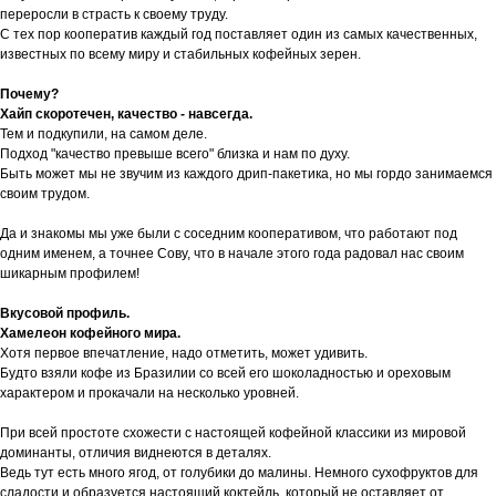
переросли в страсть к своему труду.
С тех пор кооператив каждый год поставляет один из самых качественных,
известных по всему миру и стабильных кофейных зерен.
Почему?
Хайп скоротечен, качество - навсегда.
Тем и подкупили, на самом деле.
Подход "качество превыше всего" близка и нам по духу.
Быть может мы не звучим из каждого дрип-пакетика, но мы гордо занимаемся
своим трудом.
Да и знакомы мы уже были с соседним кооперативом, что работают под
одним именем, а точнее Сову, что в начале этого года радовал нас своим
шикарным профилем!
Вкусовой профиль.
Хамелеон кофейного мира.
Хотя первое впечатление, надо отметить, может удивить.
Будто взяли кофе из Бразилии со всей его шоколадностью и ореховым
характером и прокачали на несколько уровней.
При всей простоте схожести с настоящей кофейной классики из мировой
доминанты, отличия виднеются в деталях.
Ведь тут есть много ягод, от голубики до малины. Немного сухофруктов для
сладости и образуется настоящий коктейль, который не оставляет от