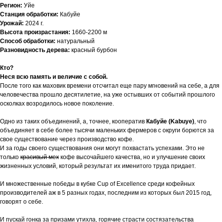
Регион:
Уйе
Станция обработки:
Кабуйе
Урожай:
2024 г.
Высота произрастания:
1660-2200 м
Способ обработки:
натуральный
Разновидность дерева:
красный бурбон
Кто?
Неся всю память и величие с собой.
После того как маховик времени отсчитал еще пару мгновений на себе, а для
человечества прошло десятилетие, на уже остывших от событий прошлого
осколках возродилось новое поколение.
Одно из таких объединений, а, точнее, кооператив
Кабуйе (Kabuye)
, что
объединяет в себе более тысячи маленьких фермеров с округи борются за
свое существование через производство кофе.
И за годы своего существования они могут похвастать успехами. Это не
только
красивый мех
кофе высочайшего качества, но и улучшение своих
жизненных условий, который результат их именитого труда придает.
И множественные победы в кубке Cup of Excellence среди кофейных
производителей аж в 5 разных годах, последним из которых был 2015 год,
говорят о себе.
И пускай гонка за призами утихла, горячие страсти состязательства