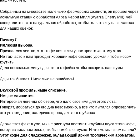
нашим гостем.
Собранный на множестве маленьких фермерских хозяйств, он прошел через
локальную станцию обработки Аярза Черри Милл (Ayarza Cherry Mill), чей
специалитет - это натуральная обработка, чтобы оказаться у нас в чашках
для наших оценок.
Почему?
Иллюзия выбора.
Признаемся честно, этот кофе появился у нас просто «потому что».
Не так часто к нам приходит хороший кофе свежего урожая, чтобы носом
крутить.
Дело нескольких минут для этого кофейка чтобы покорить наши умы.
Да, и так бывает. Нисколько не ошиблись!
Вкусовой профиль, наше описание.
Нет, не слипнется.
Интересная легенда об озере, что дало свое имя для этого лота.
Говорят, добраться до его дна невозможно, а все кто пытался опровергнуть
это утверждение, загадочно пропадал в его глубинах.
Держа этот факт в уме, мы не рискнули постигать глубины вкуса этого кофе,
погрузившись настолько, чтобы нам было вкусно. И что же мы в нем нашли?
Этот кофе для сладкоежек, обладающий ярким тропическим ароматом,