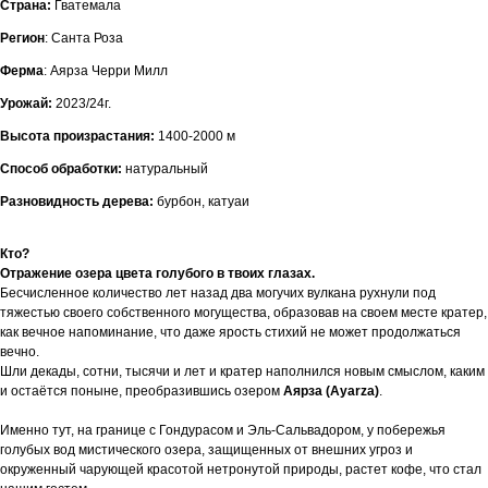
Страна:
Гватемала
Регион
: Санта Роза
Ферма
: Аярза Черри Милл
Урожай:
2023/24г.
Высота произрастания:
1400-2000 м
Способ обработки:
натуральный
Разновидность дерева:
бурбон, катуаи
Кто?
Отражение озера цвета голубого в твоих глазах.
Бесчисленное количество лет назад два могучих вулкана рухнули под
тяжестью своего собственного могущества, образовав на своем месте кратер,
как вечное напоминание, что даже ярость стихий не может продолжаться
вечно.
Шли декады, сотни, тысячи и лет и кратер наполнился новым смыслом, каким
и остаётся поныне, преобразившись озером
Аярза (Ayarza)
.
Именно тут, на границе с Гондурасом и Эль-Сальвадором, у побережья
голубых вод мистического озера, защищенных от внешних угроз и
окруженный чарующей красотой нетронутой природы, растет кофе, что стал