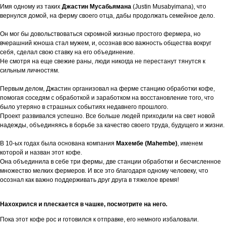
Имя одному из таких
Джастин Мусабьямана
(Justin Musabyimana), что
вернулся домой, на ферму своего отца, дабы продолжать семейное дело.
Он мог бы довольствоваться скромной жизнью простого фермера, но
вчерашний юноша стал мужем, и, осознав всю важность общества вокруг
себя, сделал свою ставку на его объединение.
Не смотря на еще свежие раны, люди никогда не перестанут тянутся к
сильным личностям.
Первым делом, Джастин организовал на ферме станцию обработки кофе,
помогая соседям с обработкой и заработком на восстановление того, что
было утеряно в страшных событиях недавнего прошлого.
Проект развивался успешно. Все больше людей приходили на свет новой
надежды, объединяясь в борьбе за качество своего труда, будущего и жизни.
В 10-ых годах была основана компания
Махембе
(Mahembe)
, именем
которой и назван этот кофе.
Она объединила в себе три фермы, две станции обработки и бесчисленное
множество мелких фермеров. И все это благодаря одному человеку, что
осознал как важно поддерживать друг друга в тяжелое время!
Нахохрился и плескается в чашке, посмотрите на него.
Пока этот кофе рос и готовился к отправке, его немного избаловали.