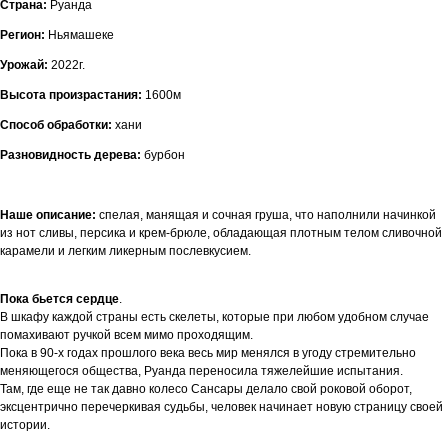
Страна:
Руанда
Регион:
Ньямашеке
Урожай:
2022г.
Высота произрастания:
1600м
Способ обработки:
хани
Разновидность дерева:
бурбон
Наше описание:
спелая, манящая и сочная груша, что наполнили начинкой
из нот сливы, персика и крем-брюле, обладающая плотным телом сливочной
карамели и легким ликерным послевкусием.
Пока бьется сердце
.
В шкафу каждой страны есть скелеты, которые при любом удобном случае
помахивают ручкой всем мимо проходящим.
Пока в 90-х годах прошлого века весь мир менялся в угоду стремительно
меняющегося общества, Руанда переносила тяжелейшие испытания.
Там, где еще не так давно колесо Сансары делало свой роковой оборот,
эксцентрично перечеркивая судьбы, человек начинает новую страницу своей
истории.