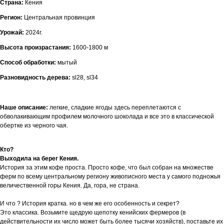
Страна:
Кения
Регион:
Центральная провинция
Урожай:
2024г.
Высота произрастания:
1600-1800 м
Способ обработки:
мытый
Разновидность дерева:
sl28, sl34
Наше описание:
легкие, сладкие ягоды здесь переплетаются с
обволакивающим профилем молочного шоколада и все это в классической
обертке из черного чая.
Кто?
Выходила на берег Кения.
История за этим кофе проста. Просто кофе, что был собран на множестве
ферм по всему центральному региону живописного места у самого подножья
величественной горы Кения. Да, гора, не страна.
И что ? История кратка. но в чем же его особенность и секрет?
Это классика. Возьмите щедрую щепотку кенийских фермеров (в
действительности их число может быть более тысячи хозяйств), поставьте их