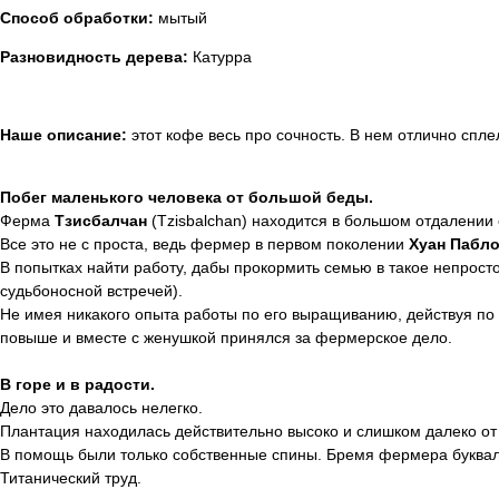
Способ обработки:
мытый
Разновидность дерева:
Катурра
Наше описание:
этот кофе весь про сочность. В нем отлично спл
Побег маленького человека от большой беды.
Ферма
Тзисбалчан
(Tzisbalchan) находится в большом отдалении
Все это не с проста, ведь фермер в первом поколении
Хуан Пабл
В попытках найти работу, дабы прокормить семью в такое непрост
судьбоносной встречей).
Не имея никакого опыта работы по его выращиванию, действуя по
повыше и вместе с женушкой принялся за фермерское дело.
В горе и в радости.
Дело это давалось нелегко.
Плантация находилась действительно высоко и слишком далеко от 
В помощь были только собственные спины. Бремя фермера букваль
Титанический труд.