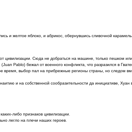
елись и желтое яблоко, и абрикос, обернувшись сливочной караме
 от цивилизации. Сюда не добраться на машине, только пешком ил
о
(Juan Pablo) бежал от военного конфликта, что разразился в Гвате
ое время, выбор пал на прибрежные регионы страны, но следом вм
 наитию и на собственной сообразительности да инициативе, Хуан
каких-либо признаков цивилизации.
но легло на плечи наших героев.