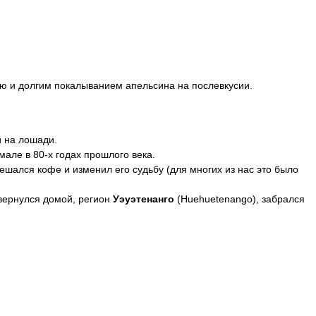
лью и долгим покалыванием апельсина на послевкусии.
и на лошади.
мале в 80-х годах прошлого века.
ешался кофе и изменил его судьбу (для многих из нас это было
 вернулся домой, регион
Уэуэтенанго
(Huehuetenango), забрался