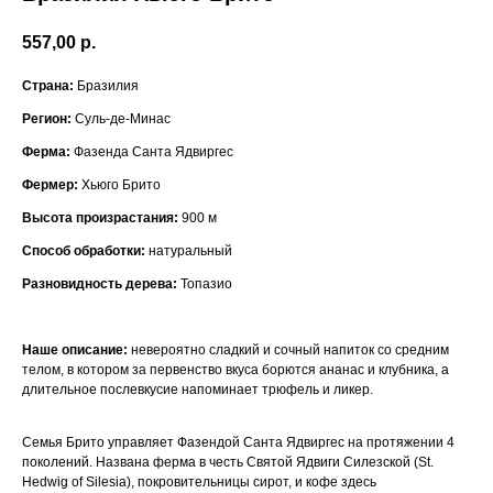
557,00
р.
Страна:
Бразилия
Регион:
Суль-де-Минас
Ферма:
Фазенда Санта Ядвиргес
Фермер:
Хьюго Брито
Высота произрастания:
900 м
Способ обработки:
натуральный
Разновидность дерева:
Топазио
Наше описание:
невероятно сладкий и сочный напиток со средним
телом, в котором за первенство вкуса борются ананас и клубника, а
длительное послевкусие напоминает трюфель и ликер.
Семья Брито управляет Фазендой Санта Ядвиргес на протяжении 4
поколений. Названа ферма в честь Святой Ядвиги Силезской (St.
Hedwig of Silesia), покровительницы сирот, и кофе здесь