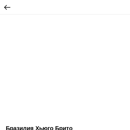
Бразилия Хьюго Брито