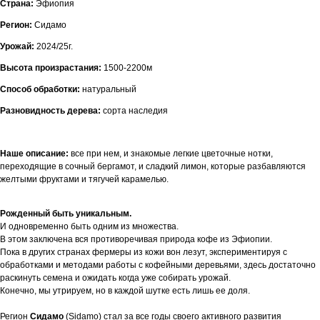
Страна:
Эфиопия
Регион:
Сидамо
Урожай:
2024/25г.
Высота произрастания:
1500-2200м
Способ обработки:
натуральный
Разновидность дерева:
сорта наследия
Наше описание:
все при нем, и знакомые легкие цветочные нотки,
переходящие в сочный бергамот, и сладкий лимон, которые разбавляются
желтыми фруктами и тягучей карамелью.
Рожденный быть уникальным.
И одновременно быть одним из множества.
В этом заключена вся противоречивая природа кофе из Эфиопии.
Пока в других странах фермеры из кожи вон лезут, экспериментируя с
обработками и методами работы с кофейными деревьями, здесь достаточно
раскинуть семена и ожидать когда уже собирать урожай.
Конечно, мы утрируем, но в каждой шутке есть лишь ее доля.
Регион
Сидамо
(Sidamo) стал за все годы своего активного развития