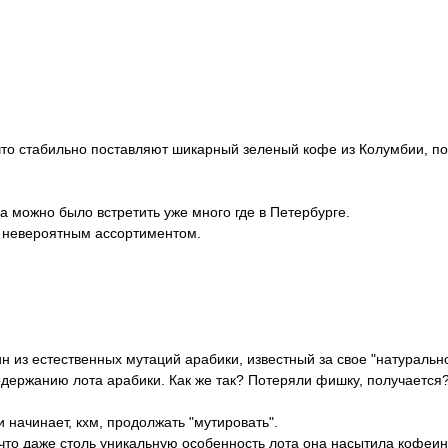
что стабильно поставляют шикарный зеленый кофе из Колумбии, п
а можно было встретить уже много где в Петербурге.
 невероятным ассортиментом.
ин из естественных мутаций арабики, известный за свое "натураль
держанию лота арабики. Как же так? Потеряли фишку, получается
 начинает, кхм, продолжать "мутировать".
 что даже столь уникальную особенность лота она насытила кофеи