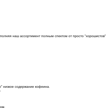
ополняя наш ассортимент полным спектом от просто "хорошистов"
но" низкое содержание кофеина.
?
ном.