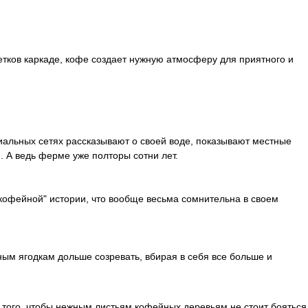
етков каркаде, кофе создает нужную атмосферу для приятного и
иальных сетях рассказывают о своей воде, показывают местные
. А ведь ферме уже полторы сотни лет.
екофейной" истории, что вообще весьма сомнительна в своем
ным ягодкам дольше созревать, вбирая в себя все больше и
того, чтобы нежным листьям кофейных деревьям не стоит бояться