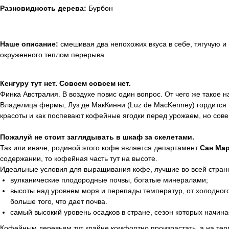
Разновидность дерева:
Бурбон
Наше описание:
смешивая два непохожих вкуса в себе, тягучую и
окруженного теплом перерыва.
Кенгуру тут нет. Совсем совсем нет.
Финка Австралия. В воздухе повис один вопрос. От чего же такое н
Владелица фермы, Луз де МакКинни (Luz de MacKenney) гордится 
красоты и как поспевают кофейные ягодки перед урожаем, но совер
Пожалуй не стоит заглядывать в шкаф за скелетами.
Так или иначе, родиной этого кофе является департамент
Сан Ма
содержании, то кофейная часть тут на высоте.
Идеальные условия для выращивания кофе, лучшие во всей стране,
вулканические плодородные почвы, богатые минералами;
высоты над уровнем моря и перепады температур, от холодного
больше того, что дает почва.
самый высокий уровень осадков в стране, сезон которых начина
Кофейным деревьям тут крайне комфортно произрастать, а на тер