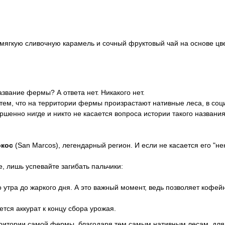
 мягкую сливочную карамель и сочный фруктовый чай на основе цв
азвание фермы? А ответа нет. Никакого нет.
тем, что на территории фермы произрастают нативные леса, в соц
шенно нигде и никто не касается вопроса истории такого названия
ркос
(San Marcos), легендарный регион. И если не касается его "н
 лишь успевайте загибать пальчики:
 утра до жаркого дня. А это важный момент, ведь позволяет кофей
ется аккурат к концу сбора урожая.
ритории самой фермы, благодаря тем самым нативным лесам, для 