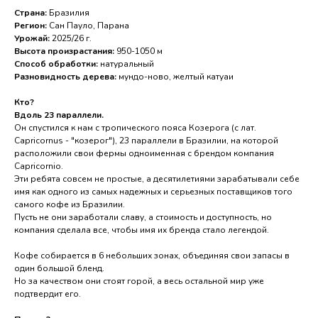
Страна:
Бразилия
Регион:
Сан Пауло, Парана
Урожай:
2025/26 г.
Высота произрастания:
950-1050 м
Способ обработки:
натуральный
Разновидность дерева:
мундо-ново, желтый катуаи
Кто?
Вдоль 23 параллели.
Он спустился к нам с тропического пояса Козерога (с лат.
Capricornus - "козерог"), 23 параллели в Бразилии, на которой
расположили свои фермы одноименная с брендом компания
Capricornio.
Эти ребята совсем не простые, а десятилетиями зарабатывали себе
имя как одного из самых надежных и серьезных поставщиков того
самого кофе из Бразилии.
Пусть не они заработали славу, а стоимость и доступность, но
компания сделала все, чтобы имя их бренда стало легендой.
Кофе собирается в 6 небольших зонах, объединяя свои запасы в
один большой бленд.
Но за качеством они стоят горой, а весь остальной мир уже
подтвердит его.