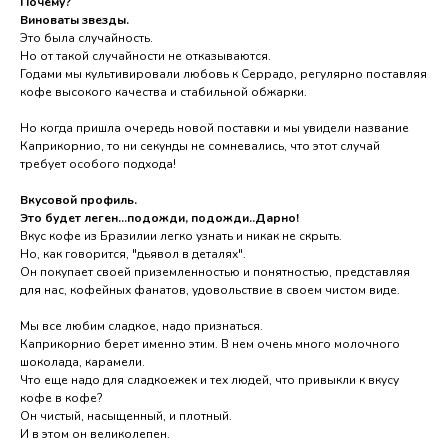
Почему?
Виноваты звезды.
Это была случайность.
Но от такой случайности не отказываются.
Годами мы культивировали любовь к Серрадо, регулярно поставляя
кофе высокого качества и стабильной обжарки.
Но когда пришла очередь новой поставки и мы увидели название
Каприкорнио, то ни секунды не сомневались, что этот случай
требует особого подхода!
Вкусовой профиль.
Это будет леген...подожди, подожди..Дарно!
Вкус кофе из Бразилии легко узнать и никак не скрыть.
Но, как говорится, "дьявол в деталях".
Он покупает своей приземленностью и понятностью, представляя
для нас, кофейных фанатов, удовольствие в своем чистом виде.
Мы все любим сладкое, надо признаться.
Каприкорнио берет именно этим. В нем очень много молочного
шоколада, карамели.
Что еще надо для сладкоежек и тех людей, что привыкли к вкусу
кофе в кофе?
Он чистый, насыщенный, и плотный.
И в этом он великолепен.