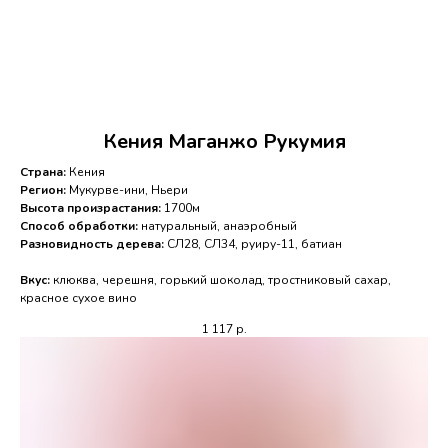
Кения Маганжо Рукумия
Страна:
Кения
Регион:
Мукурве-ини, Ньери
Высота произрастания:
1700м
Способ обработки:
натуральный, анаэробный
Разновидность дерева:
СЛ28, СЛ34, руиру-11, батиан
Вкус:
клюква, черешня, горький шоколад, тростниковый сахар,
красное сухое вино
1 117
р.